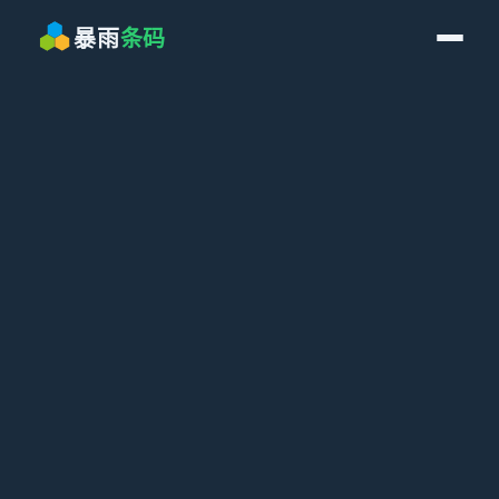
暴雨条码 — 条码打印软件 · 标签
暴雨
条码