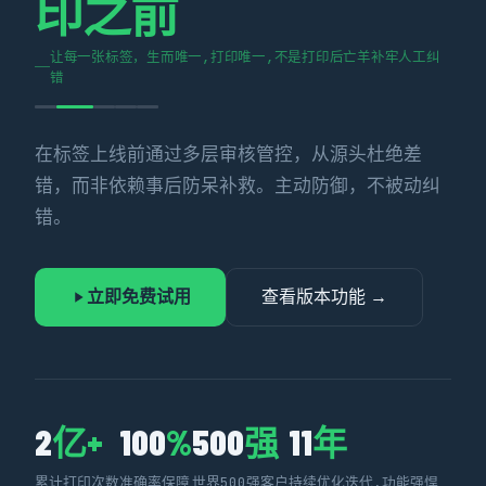
印之前
让每一张标签，生而唯一,打印唯一,不是打印后亡羊补牢人工纠
错
在标签上线前通过多层审核管控，从源头杜绝差
错，而非依赖事后防呆补救。主动防御，不被动纠
错。
立即免费试用
查看版本功能 →
2
亿+
100
%
500
强
11
年
累计打印次数
准确率保障
世界500强客户
持续优化迭代,功能强悍