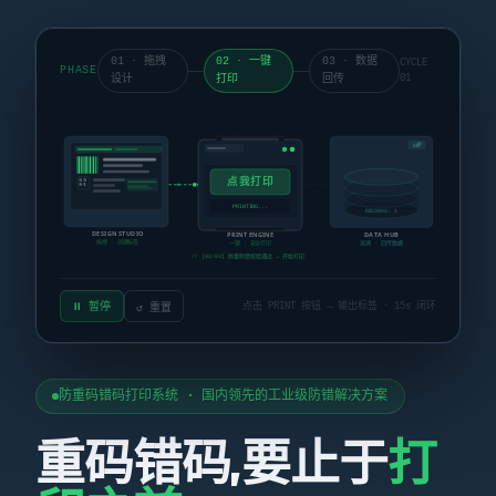
01 · 拖拽
02 · 一键
03 · 数据
CYCLE
PHASE
设计
打印
回传
01
DB
点我打印
PRINTING...
RECORDS: 1
DESIGN STUDIO
PRINT ENGINE
DATA HUB
拖拽 · 创建标签
一键 · 安全打印
追溯 · 回传数据
// [02/03] 防重防错校验通过 → 开始打印
⏸ 暂停
点击 PRINT 按钮 → 输出标签 · 15s 闭环
↺ 重置
防重码错码打印系统 · 国内领先的工业级防错解决方案
重码错码,要止于
打